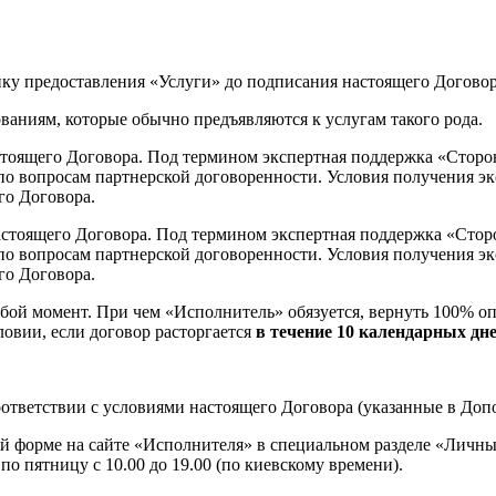
ку предоставления «Услуги» до подписания настоящего Договор
бованиям, которые обычно предъявляются к услугам такого рода.
астоящего Договора. Под термином экспертная поддержка «Сторо
зи по вопросам партнерской договоренности. Условия получения
го Договора.
настоящего Договора. Под термином экспертная поддержка «Стор
зи по вопросам партнерской договоренности. Условия получения
го Договора.
юбой момент. При чем «Исполнитель» обязуется, вернуть 100% о
ловии, если договор расторгается
в течение 10 календарных дн
соответствии с условиями настоящего Договора (указанные в До
енной форме на сайте «Исполнителя» в специальном разделе «Личн
по пятницу с 10.00 до 19.00 (по киевскому времени).