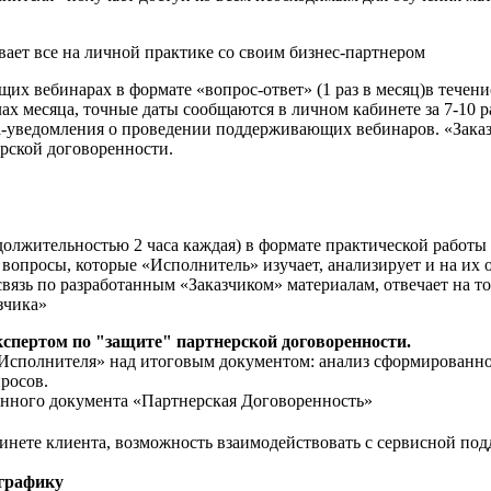
ывает все на личной практике со своим бизнес-партнером
их вебинарах в формате «вопрос-ответ» (1 раз в месяц)в течение
х месяца, точные даты сообщаются в личном кабинете за 7-10 р
ма-уведомления о проведении поддерживающих вебинаров. «Зака
ерской договоренности.
олжительностью 2 часа каждая) в формате практической работы 
вопросы, которые «Исполнитель» изучает, анализирует и на их о
вязь по разработанным «Заказчиком» материалам, отвечает на т
зчика»
кспертом по "защите" партнерской договоренности.
«Исполнителя» над итоговым документом: анализ сформированно
росов.
нного документа «Партнерская Договоренность»
бинете клиента, возможность взаимодействовать с сервисной под
 графику