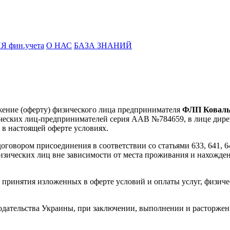
фин.учета
О НАС
БАЗА ЗНАНИЙ
жение (оферту) физического лица предпринимателя
ФЛП Коваль
ческих лиц-предпринимателей серия ААВ №784659, в лице директ
 в настоящей оферте условиях.
говором присоединения в соответствии со статьями 633, 641, 64
зических лиц вне зависимости от места проживания и нахождени
е принятия изложенных в оферте условий и оплаты услуг, физиче
нодательства Украины, при заключении, выполнении и расторжен