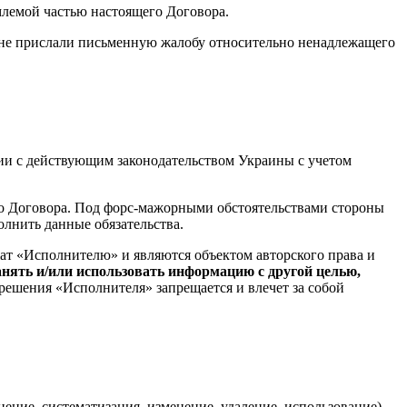
емлемой частью настоящего Договора.
и не прислали письменную жалобу относительно ненадлежащего
ии с действующим законодательством Украины с учетом
го Договора. Под форс-мажорными обстоятельствами стороны
олнить данные обязательства.
ат «Исполнителю» и являются объектом авторского права и
анять и/или использовать информацию с другой целью,
решения «Исполнителя» запрещается и влечет за собой
нение, систематизация, изменение, удаление, использование).