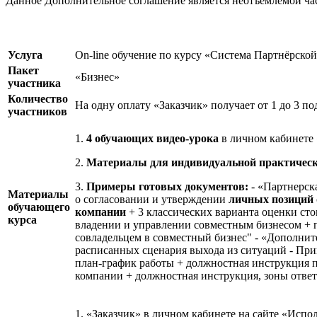
Данное Дополнительное соглашение является неотъемлемой ча
Услуга
On-line обучение по курсу «Система Партнёрско
Пакет
«Бизнес»
участника
Количество
На одну оплату «Заказчик» получает от 1 до 3 п
участников
1.
4 обучающих видео-урока
в личном кабинете 
2.
Материалы для индивидуальной практическ
3.
Примеры готовых документов:
- «Партнерск
Материалы
о согласовании и утверждении
личных позиций
обучающего
компании
+ 3 классических варианта оценки ст
курса
владении и управлении совместным бизнесом + 
совладельцем в совместный бизнес" - «Дополнит
расписанных сценария выхода из ситуаций - Пр
план-график работы + должностная инструкция 
компании + должностная инструкция, зоны отве
1. «Заказчик» в личном кабинете на сайте «Исп