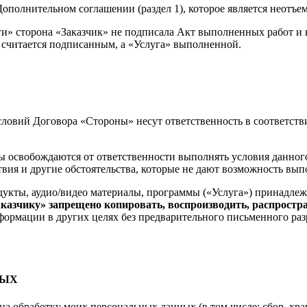
 Дополнительном соглашении (раздел 1), которое является неотъ
уги» сторона «Заказчик» не подписала Акт выполненных работ 
считается подписанным, а «Услуга» выполненной.
словий Договора «Стороны» несут ответственность в соответств
ны освобождаются от ответственности выполнять условия данно
вия и другие обстоятельства, которые не дают возможность вып
кты, аудио/видео материалы, программы («Услуга») принадлеж
аказчику» запрещено копировать, воспроизводить, распростр
ормации в других целях без предварительного письменного раз
НЫХ
на обработку моих персональных данных (в том числе: сбор, хра