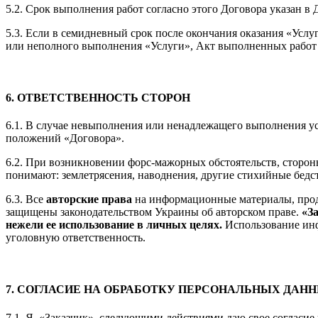
5.2. Срок выполнения работ согласно этого Договора указан в
5.3. Если в семидневный срок после окончания оказания «Усл
или неполного выполнения «Услуги», Акт выполненных работ 
6. ОТВЕТСТВЕННОСТЬ СТОРОН
6.1. В случае невыполнения или ненадлежащего выполнения у
положений «Договора».
6.2. При возникновении форс-мажорных обстоятельств, сторо
понимают: землетрясения, наводнения, другие стихийные бедст
6.3. Все
авторские права
на информационные материалы, проду
защищены законодательством Украины об авторском праве.
«З
нежели ее использование в личных целях.
Использование инф
уголовную ответственность.
7. СОГЛАСИЕ НА ОБРАБОТКУ ПЕРСОНАЛЬНЫХ ДАН
7.1. Я, «Заказчик», следующими действиями даю свое согласие 