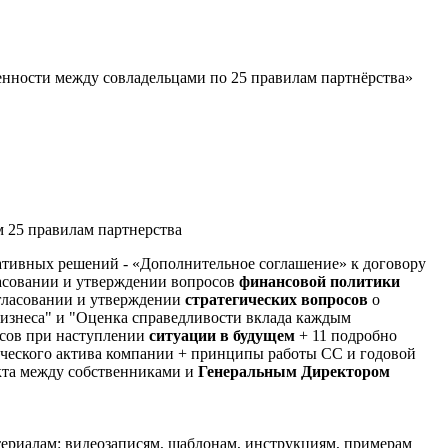
енности между совладельцами по 25 правилам партнёрства»
 25 правилам партнерства
ративных решений - «Дополнительное соглашение» к договору
ласовании и утверждении вопросов
финансовой политики
огласовании и утверждении
стратегических вопросов
о
изнеса" и "Оценка справедливости вклада каждым
осов при наступлении
ситуации в будущем
+ 11 подробно
ического актива компании + принципы работы СС и годовой
кта между собственниками и
Генеральным Директором
атериалам: видеозаписям, шаблонам, инструкциям, примерам