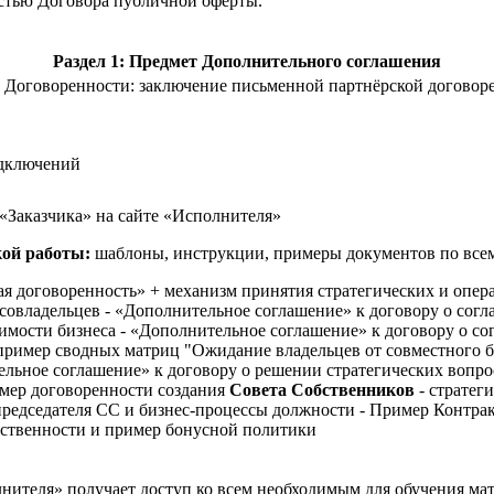
стью Договора публичной оферты.
Раздел 1: Предмет Дополнительного соглашения
й Договоренности: заключение письменной партнёрской договор
одключений
«Заказчика» на сайте «Исполнителя»
ой работы:
шаблоны, инструкции, примеры документов по всем
ая договоренность» + механизм принятия стратегических и опе
совладельцев - «Дополнительное соглашение» к договору о сог
оимости бизнеса - «Дополнительное соглашение» к договору о с
пример сводных матриц "Ожидание владельцев от совместного б
ельное соглашение» к договору о решении стратегических вопр
имер договоренности создания
Совета Собственников
- стратег
председателя СС и бизнес-процессы должности - Пример Контра
тственности и пример бонусной политики
олнителя» получает доступ ко всем необходимым для обучения м