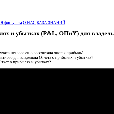
фин.учета
О НАС
БАЗА ЗНАНИЙ
лях и убытках (P&L, ОПиУ) для владель
учаев некорректно рассчитана чистая прибыль?
ятного для владельца Отчета о прибылях и убытках?
Отчет о прибылях и убытках?