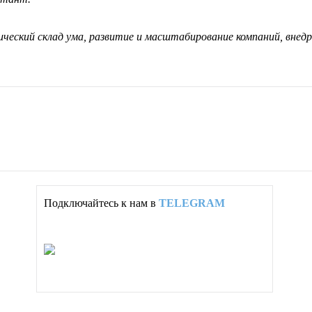
ический склад ума, развитие и масштабирование компаний, внед
Подключайтесь к нам в
TELEGRAM
Партнёрство: info/контент
Партнёрство: вопросы/ответы