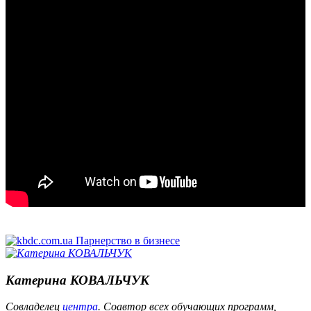
Катерина КОВАЛЬЧУК
Совладелец
центра
. Соавтор всех обучающих программ,