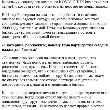
Ковальчук, совладелец компании KOVALCHUK business-direct
center®», которая знает о бизнес-партнерстве не понаслышке...
В 21 год Екатерина начала активно работать в семейном
бизнесе как рядовой сотрудник, через несколько лет стала
совладельцем двух заводов и управляющим одним из них, а в
2008 году вместе с мамой Татьяной Ковальчук организовала
бизнес-центр, который помогает владельцам построить
долгосрочный прибыльный бизнес...
- Екатерина, расскажите, почему тема партнерства сегодня
важна для бизнеса?
- Большинство бизнесов начинаются в партнерстве, это
статистика. Чаще всего в партнеры выбирают друзей,
родственников, кумовьев... Начиная совместный бизнес,
владельцы ожидают, что их отношения станут крепче, а
бизнес, определенно, пойдет в гору. К сожалению, мы знаем
по опыту: без грамотного отбора партнера и тщательной
договоренности рушатся и отношения, и бизнес.
Конечно, в партнерстве немало минусов, но преимуществ все-
таки больше. Когда люди строят бизнес вместе – они
дополняют друг друга компетенциями, знаниями, опытом,
финансами, связями... И безусловно делают прорыв быстрее.