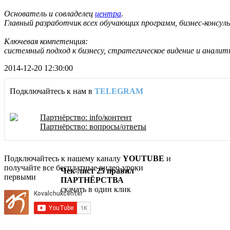
Основатель и совладелец
центра
.
Главный разработчик всех обучающих программ, бизнес-консул
Ключевая компетенция:
системный подход к бизнесу, стратегическое видение и аналит
2014-12-20 12:30:00
Подключайтесь к нам в
TELEGRAM
Партнёрство: info/контент
Партнёрство: вопросы/ответы
Подключайтесь к нашему каналу
YOUTUBE
и
получайте все бесплатные видео-уроки
Чек-лист 25 правил
первыми
ПАРТНЁРСТВА
скачать в один клик