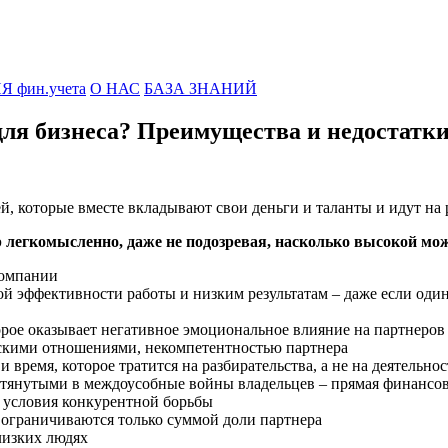
фин.учета
О НАС
БАЗА ЗНАНИЙ
ля бизнеса? Преимущества и недостатки
й, которые вместе вкладывают свои деньги и таланты и идут на 
легкомысленно, даже не подозревая, насколько высокой може
компании
кой эффективности работы и низким результатам – даже если один
орое оказывает негативное эмоциональное влияние на партнеров
кими отношениями, некомпетентностью партнера
и время, которое тратится на разбирательства, а не на деятель
 втянутыми в междоусобные войны владельцев – прямая финансо
я условия конкурентной борьбы
е ограничиваются только суммой доли партнера
лизких людях