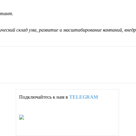
ьтант.
ический склад ума, развитие и масштабирование компаний, внед
Подключайтесь к нам в
TELEGRAM
Партнёрство: info/контент
Партнёрство: вопросы/ответы