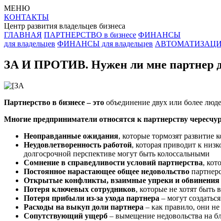
МЕНЮ
КОНТАКТЫ
Центр развития владельцев бизнеса
ГЛАВНАЯ
ПАРТНЕРСТВО в бизнесе
ФИНАНСЫ
для владельцев
ФИНАНСЫ для владельцев
АВТОМАТИЗАЦИЯ 
ЗА И ПРОТИВ. Нужен ли мне партнер д
Партнерство в бизнесе – это
объединение двух или более люде
Многие предприниматели относятся к партнерству чересчур 
Неоправданные ожидания
, которые тормозят развитие 
Неудовлетворенность работой
, которая приводит к низ
долгосрочной перспективе могут быть колоссальными
Сомнение в справедливости условий партнерства
, кот
Постоянное нарастающее общее недовольство
партнерс
Открытые конфликты, взаимные упреки и обвинения
Потеря ключевых сотрудников
, которые не хотят быть
Потеря прибыли из-за ухода партнера
– могут создатьс
Расходы на выкуп доли партнера
– как правило, они н
Сопутствующий ущерб
– вымещение недовольства на б